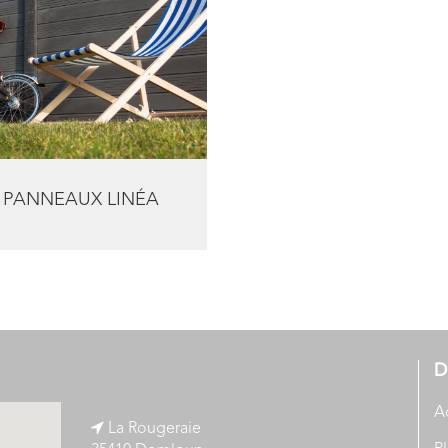
PANNEAUX LINÉA
D
A
La Rougeraie