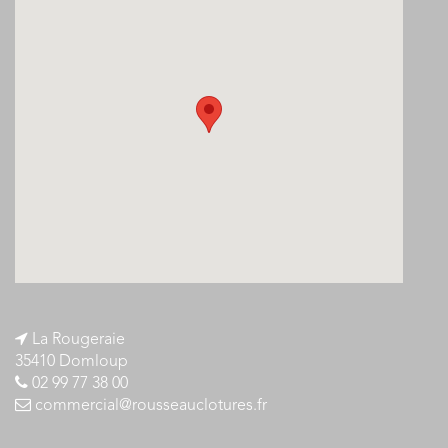
La Rougeraie
35410 Domloup
02 99 77 38 00
commercial@rousseauclotures.fr